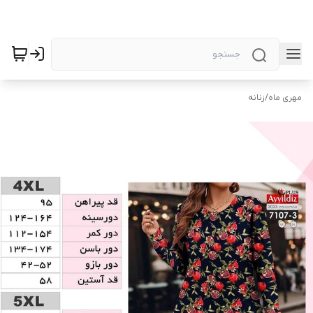
مهری ماه
/
زنانه