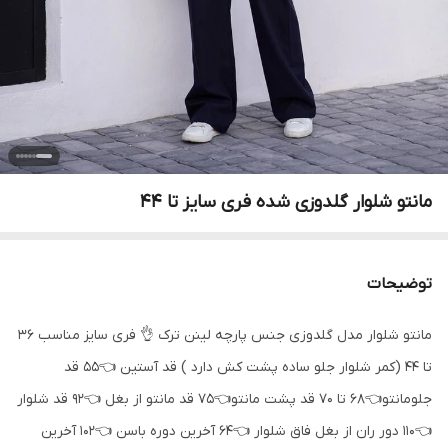
مانتو شلوار گلدوزی شده فری سایز تا 44
توضیحات
مانتو شلوار مدل گلدوزی جنس پارچه لینن ترک 👌 فری سایز مناسب 36
تا 44 (کمر شلوار جلو ساده پشت کش دارد ) قد آستین 👈55 قد
جلو‌مانتو‌👈68 تا 70 قد پشت مانتو👈75 قد مانتو از بغل 👈92 قد شلوار
👈110 دور ران از بغل فاق شلوار 👈64 آخرین دوره باسن 👈102 آخرین