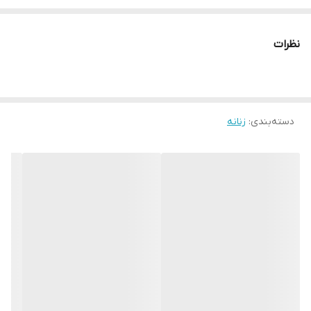
دوره سینه 👈140 دوره بازو 👈50 در سه رنگ سرمه ای مشکی کرم نچرال
نظرات
دسته‌بندی
:
زنانه