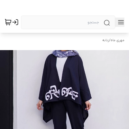
مهری ماه
/
زنانه