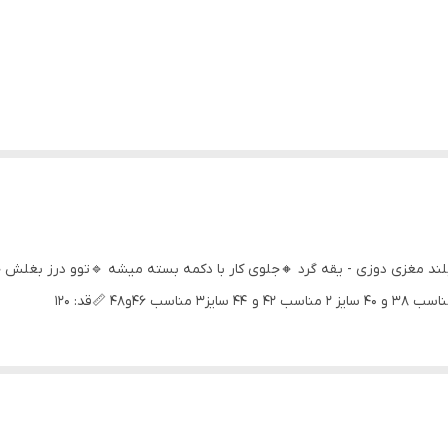
ند مغزی دوزی - یقه گرد 🔸جلوی کار با دکمه بسته میشه 🔹توو درز بغلش 