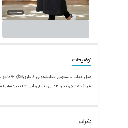
توضیحات
مدل جذاب تابستونی #دانشجویی #اداری😍✌️ 🔶مانتو بل
۵ رنگ: مشکی، سبز، طوسی ،عسلی، آبی ✅۲ سایز: سایز ۱ مناسب ۳۸ و ۴۰ سایز ۲ مناسب ۴۲ و ۴۴ سایز۳ مناسب ۴۶و۴۸ 📏قد: ۱۲۰
نظرات