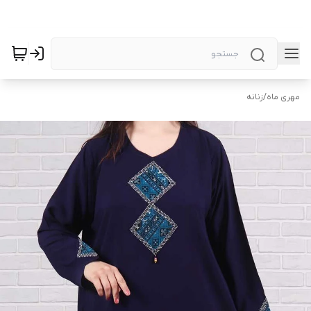
مهری ماه
/
زنانه