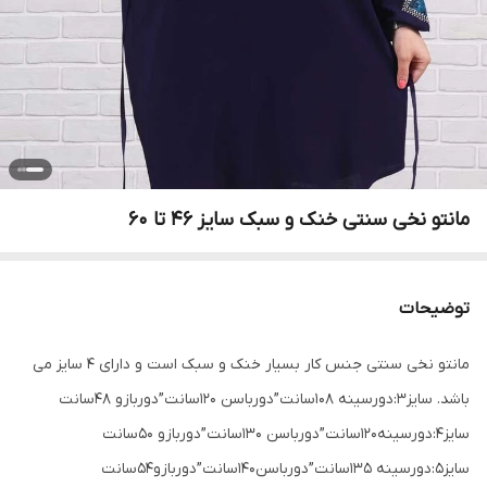
مانتو نخی سنتی خنک و سبک سایز 46 تا 60
توضیحات
مانتو نخی سنتی جنس کار بسیار خنک و سبک است و دارای 4 سایز می
باشد. سایز3:دورسینه 108سانت”دورباسن 120سانت”دوربازو 48سانت
سایز4:دورسینه120سانت”دورباسن 130سانت”دوربازو 50سانت
سایز5:دورسینه 135سانت”دورباسن140سانت”دوربازو54سانت