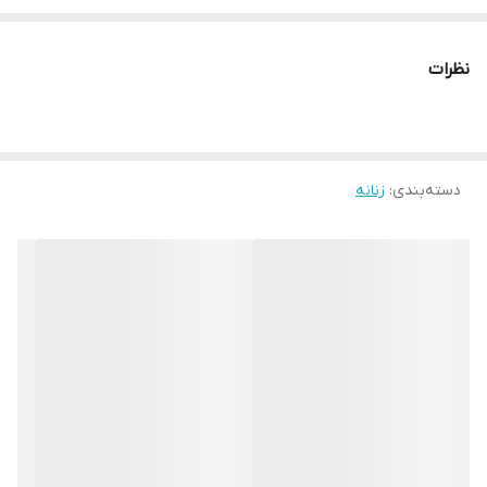
سایز6:دورسینه140سانت”دورباسن 145سانت”دوربازو56سانت قد کار هر
سه سایز 90 سانت اندازه آستین:55سانت اندازه ها حدودی دور مچ خرجکار
نظرات
رندوم
دسته‌بندی
:
زنانه