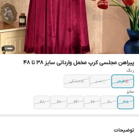
پیراهن مجلسی کرپ مخمل وارداتی سایز 38 تا 48
رنگ
قرمز
سبز
مشکی
سایز
۴۸
۴۶
۴۴
۴۲
۴۰
۳۸
توضیحات