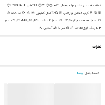
📣📣 یه مدل خاص برا دوستای گلم 😍😍 🌸😍 کالکشن 2⃣0⃣4⃣1⃣😍
🌸 🌺 👗 کرپ مخمل وارداتی 🌺 💞💘مدل کتایون 🌺 🌼 © کد 888 🌼
🌻 سایز 1مناسب ۳۸و۴۰و۴۲ 🌻 سایز 2 مناسب ۴۴و۴۶و۴۸🍀 🎨رنگبندی
۳ تا رنگ فوق‌العاده 📏 قد کار 110 قد آستین ۶۰
نظرات
دسته‌بندی
:
زنانه