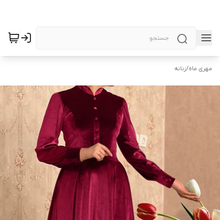
مهری ماه
/
زنانه