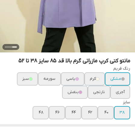
مانتو کتی کرپ مازراتی گرم بالا قد 85 سایز 38 تا 52
رنگ فریم
مشکی
کرم
یاسی
سورمه
سبز
آجری
نارتجی
بنفش
سایز
۴۸
۴۶
۴۴
۴۲
۴۰
۳۸