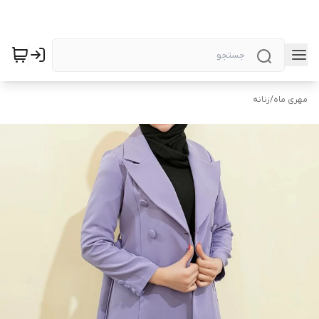
مهری ماه
/
زنانه