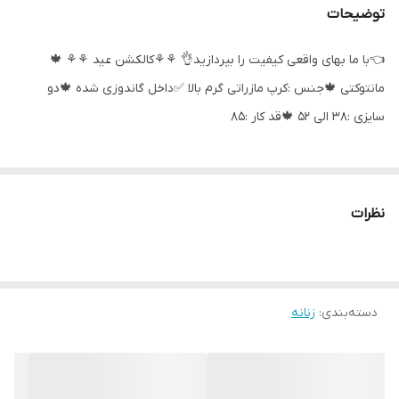
توضیحات
👈با ما بهای واقعی کیفیت را بپردازید👌 ⚘⚘کالکشن عید ⚘⚘ 🍁
مانتوکتی 🍁جنس :کرپ مازراتی گرم بالا ✅داخل گاندوزی شده 🍁دو
سایزی :۳۸ الی ۵۲ 🍁قد کار :۸۵
نظرات
دسته‌بندی
:
زنانه