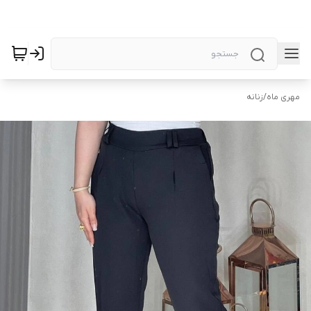
مهری ماه
/
زنانه