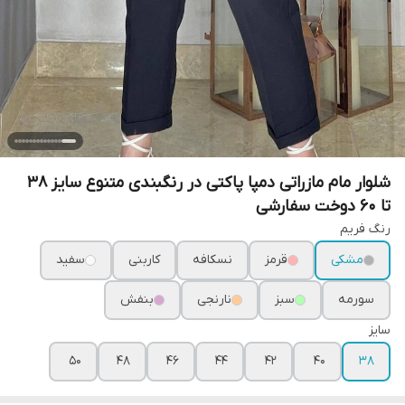
شلوار مام مازراتی دمپا پاکتی در رنگبندی متنوع سایز 38
تا 60 دوخت سفارشی
رنگ فریم
مشکی
قرمز
نسکافه
کاربنی
سفید
سورمه
سبز
نارنجی
بنفش
سایز
۵۰
۴۸
۴۶
۴۴
۴۲
۴۰
۳۸