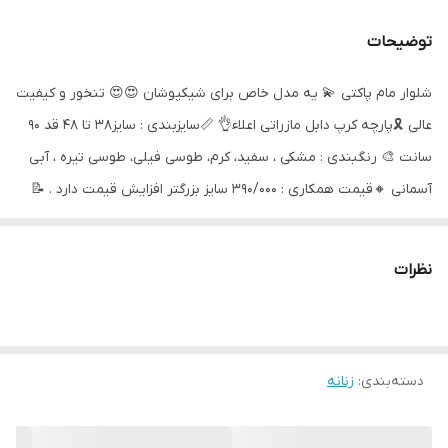
توضیحات
شلوار مام پاکتی 💫 یه مدل خاص برای شیکپوشان 😍😍 تنخور و کیفیت
عالی 🎗پارچه کرپ دابل مازراتی اعلاء👌 📏سایزبندی : سایز۳۸ تا ۴۸ قد ۹۰
سانت 🎨 رنگبندی : مشکی ، سفید، کرم، طوسی فیلی، طوسی تیره ، آبی
آسمانی 🔸قیمت همکاری : ۳۹۰/۰۰۰ سایز بزرگتر افزایش قیمت دارد . 📝
توضیحات : پشت کمر کش و دارای دوجیب دوخت سفارشی طبق کالیته
رنگ بندی .
نظرات
دسته‌بندی
:
زنانه