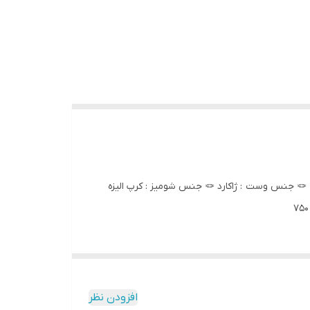
⚜️ ست شومیز و وست بسیار شیک و خاص و خوش رنگ و لعاب با تنخور فوق العاده شیک🌸 🪄 سایز : فری (۳۶ تا ۴۶) سایز مدل ۳۸🩸 🪢 جنس وست : ژاکارد 🪢 جنس شومیز : کرپ الیزه
افزودن نظر