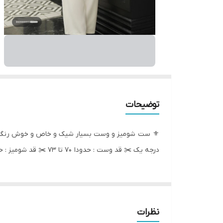
توضیحات
درجه یک ✂️ قد وست : حدودا ۷۰ تا ۷۳ ✂️ قد شومیز : حدودا ۶۵ تا ۶۸ 🌈 رنگ : مطابق عکس 🔺قیمت شومیز تک۴۹۰ قیمت وست تک ۷۵۰
نظرات