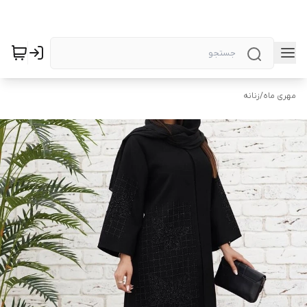
مهری ماه
/
زنانه