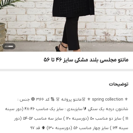
مانتو مجلسی بلند مشکی سایز 46 تا 56
توضیحات
⚜ spring collection ⚜ 👗مانتو پروانه 👗 🔢 کد 3166 🧿 جنس :
شانتون درجه یک سنگی 🔰سایزبندی : سایز یک مناسب 46-48 (دور سینه
111 ) سایز دو مناسب 50 (دورسینه 120 ) سایز سه مناسب 52-54 (دور
سینه 124 ) سایز چهار مناسب 56 (دورسینه 130) ⬆️ قد 97