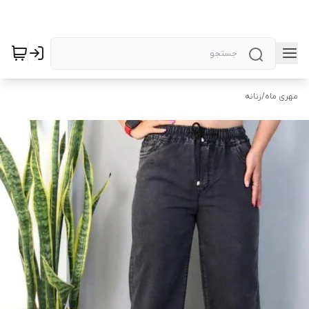
مهری ماه
/
زنانه