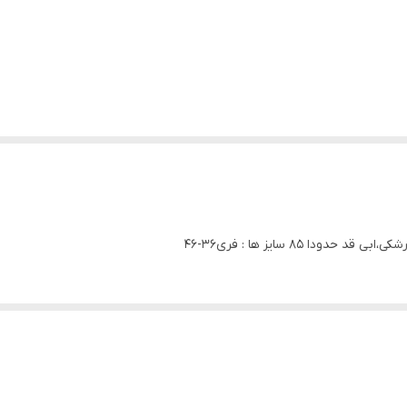
ا 85 سایز ها : فری36-46