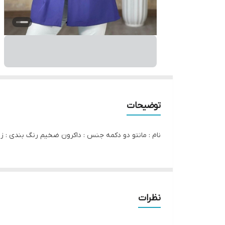
توضیحات
نام : مانتو دو دکمه جنس : داکرون‌ ضخیم رنگ بندی : زرشکی،ابی قد حدود
نظرات