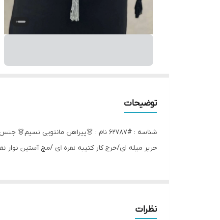
توضیحات
حریر میله ای/خرج کار کتیبه نقره ای /مچ آستین نوار نق
نظرات