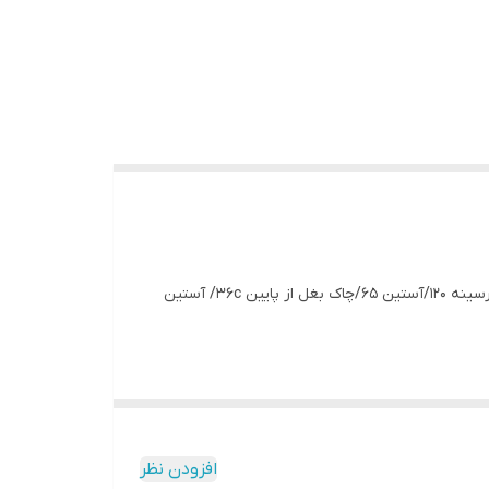
شناسه : #62787 نام : 👗پیراهن مانتویی نسیم👗 جنس : ابرو بادی گرم بالا کاملا مشکی رنگ بندی : مشکی سایز ها : 40 تا 50 قد 125/دورسینه 120/آستین 65/چاک بغل از پایین 36c/ آستین
افزودن نظر