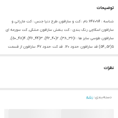
توضیحات
شناسه : #64709 نام : کت و سارافون طرح دنیا جنس : کت مازراتی و
سارافون اسکاچی رنگ بندی : کت بنفش سارافون مشکی, کت سورمه ای
سارافون طوسی سایز ها : ۱(۳۶_۳۸), ۲(۴۰_۴۲), ۳(۴۴_۴۶), ۴(۴۸_۵۰),
۵(۵۲_۵۴) قد سارافون :حدود 120. قد کت :حدود ۴۷. سارافون از قسمت
کمر دارای زیپ ۵۰ سانتی میباشد
ارسال ۱۵ روز کاری ❌❌❌
نظرات
سفارشی دوز
دسته‌بندی
:
زنانه