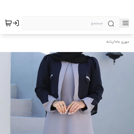
مهری ماه
/
زنانه