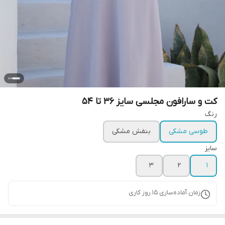
کت و سارافون مجلسی سایز 36 تا 54
رنگ
طوسی مشکی
بنفش مشکی
سایز
۳
۲
۱
زمان آماده‌سازی
15
روز کاری