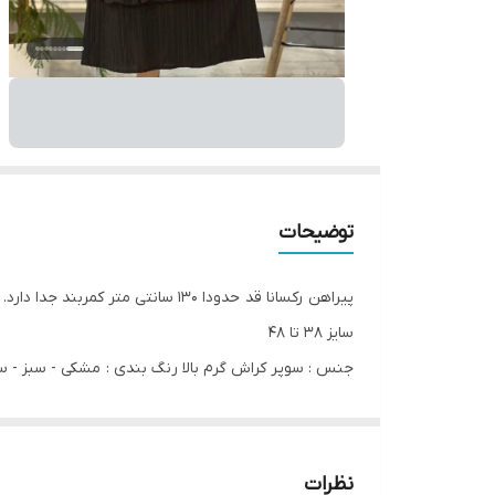
توضیحات
پیراهن رکسانا قد حدودا 130 سانتی متر کمربند جدا دارد. دکمه کاربردی ❌️رنگبندی طبق کالیته انتخاب شود❌️ سفارش سایز بزرگ پذیرفته میشود
سایز ۳۸ تا ۴۸
جنس : سوپر کراش گرم بالا رنگ بندی : مشکی - سبز - سر
دو هفته کاری ❌❌❌❌
سفارشی دوز ❌❌❌❌
نظرات