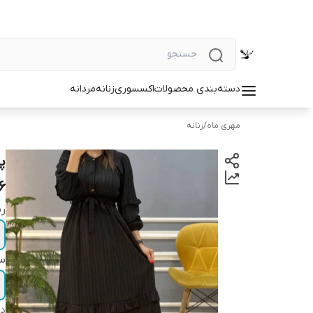
دسته‌بندی محصولات
اکسسوری
زنانه
مردانه
مهری ماه
/
زنانه
6
رن
سا
دس