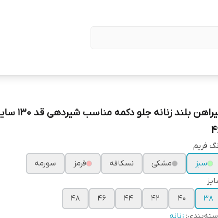
4
گ فریم
سبز
مشکی
نسکافه
قرمز
سورمه
یز
۴۸
۴۶
۴۴
۴۲
۴۰
۳۸
ته‌بندی
:
زنانه