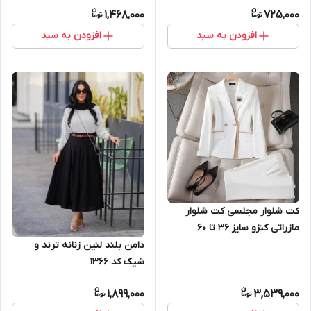
1,468,000
725,000
افزودن به سبد
افزودن به سبد
کت شلوار مجلسی کت شلوار
مازراتی کنزو سایز 36 تا 60
دامن بلند لنین زنانه ترند و
شیک کد ۱۳۶۶
1,899,000
3,539,000