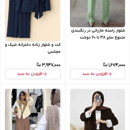
شلوار راسته مازراتی در رنگبندی
متنوع سایز 38 تا 60 دوخت
سفارشی و مزونی
کت و شلوار زنانه دخترانه شیک و
مجلسی
3,947,000
1,674,000
افزودن به سبد
افزودن به سبد