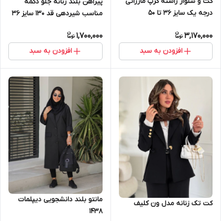
کت و شلوار راسته کرپ مازراتی
پیراهن بلند زنانه جلو دکمه
درجه یک سایز 36 تا 50
مناسب شیردهی قد 130 سایز 36
تا 46
1,700,000
3,170,000
افزودن به سبد
افزودن به سبد
مانتو بلند دانشجویی دیپلمات
کت تک زنانه مدل ون کلیف
۱۴۳۸