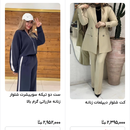
ست دو تیکه سوییشرت شلوار
زنانه مازراتی گرم بالا
کت شلوار دیپلمات زنانه
2,952,000
2,395,000