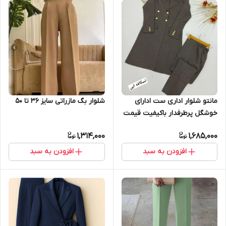
شلوار بگ مازراتی سایز ۳۶ تا ۵۰
مانتو شلوار اداری ست ادارای
خوشگل پرطرفدار باکیفیت قیمت
عالی بارنگهای زیبا درسایزهای
1,314,000
1,685,000
بزرگ سایز 36 تا 54
افزودن به سبد
افزودن به سبد