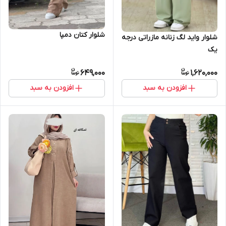
شلوار کتان دمپا
شلوار واید لگ زنانه مازراتی درجه
یک
649,000
1,620,000
افزودن به سبد
افزودن به سبد