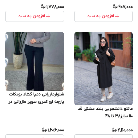
1,778,000
907,000
افزودن به سبد
افزودن به سبد
شلوارمازراتی دمپا گشاد بوتکات
پارچه ای کمری سوپر مازراتی در
مانتو دانشجویی بلند مشکی قد
رنگ بندی متنوع قابل سفارش
۱۱۰ سایز۳۸ تا ۴۸
سایز 36 تا 60
1,606,000
2,110,000