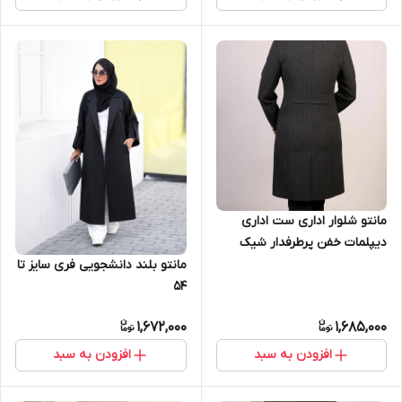
مانتو شلوار اداری ست اداری
دیپلمات خفن پرطرفدار شیک
عالی سایز 36 تا 54 دررنگهای
مانتو بلند دانشجویی فری سایز تا
زیباباکییفت ضمانت عالی سایز
۵۴
1,672,000
1,685,000
افزودن به سبد
افزودن به سبد