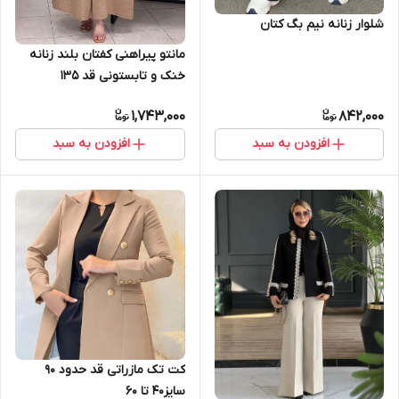
شلوار زنانه نیم بگ کتان
مانتو پیراهنی کفتان بلند زنانه
خنک و تابستونی قد ۱۳۵
1,743,000
842,000
افزودن به سبد
افزودن به سبد
کت تک مازراتی قد حدود 90
سایز۴۰ تا ۶۰