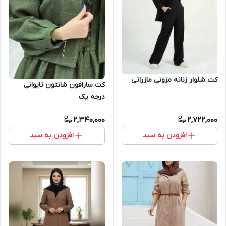
کت شلوار زنانه مزونی مازراتی
کت سارافون شانتون تایوانی
درجه یک
2,340,000
2,722,000
افزودن به سبد
افزودن به سبد