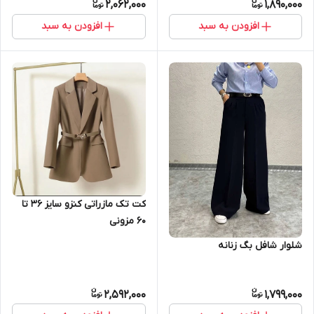
2,062,000
1,890,000
افزودن به سبد
افزودن به سبد
کت تک مازراتی کنزو سایز 36 تا
60 مزونی
شلوار شافل بگ زنانه
2,592,000
1,799,000