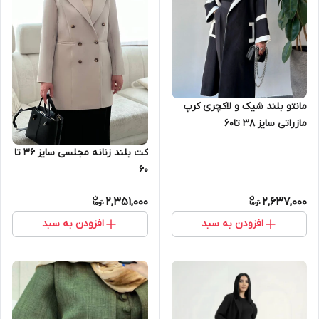
مانتو بلند شیک و لاکچری کرپ
مازراتی سایز 38 تا۶0
کت بلند زنانه مجلسی سایز ۳۶ تا
۶۰
2,351,000
2,637,000
افزودن به سبد
افزودن به سبد