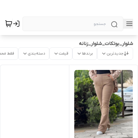
شلوار_بوتکات_شلوار_زنانه
جدیدترین
برندها
قیمت
دسته‌بندی
فقط محص