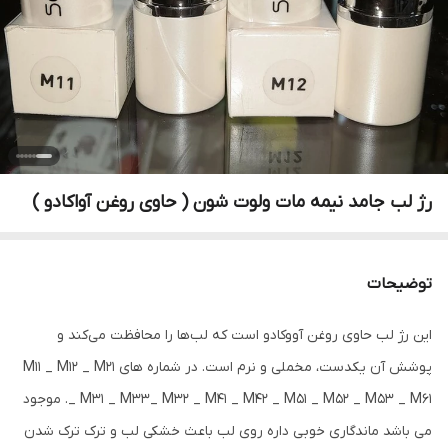
رژ لب جامد نیمه مات ولوت شون ( حاوی روغن آواکادو )
توضیحات
این رژ لب حاوی روغن آووکادو است که لب‌ها را محافظت می‌کند و
پوشش آن یکدست، مخملی و نرم است. در شماره های M11 _ M12 _ M21
_ M31 _ M33_ M32 _ M41 _ M42 _ M51 _ M52 _ M53 _ M61. موجود
می باشد ماندگاری خوبی داره روی لب باعث خشکی لب و ترک ترک شدن