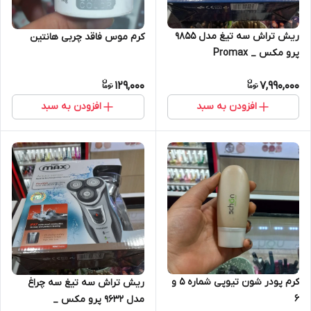
ریش تراش سه تیغ مدل 9855
کرم موس فاقد چربی هانتین
پرو مکس _ Promax
129,000
7,990,000
افزودن به سبد
افزودن به سبد
کرم پودر شون تیوپی شماره ۵ و
ریش تراش سه تیغ سه چراغ
۶
مدل 9632 پرو مکس _