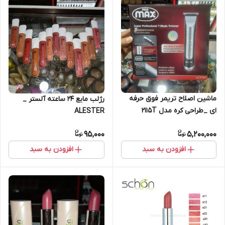
ماشین اصلاح تریمر فوق حرفه
رژلب مایع 24 ساعته آلستر _
ای _طراحی کره مدل 2115T
ALESTER
پرومکس
95,000
5,200,000
افزودن به سبد
افزودن به سبد