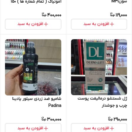
سونM31
آمونیاک ( تمام شماره ها ) 150
میل _RENEWAL
400,000
119,000
افزودن به سبد
افزودن به سبد
ژل شستشو درمالیفت پوست
شامپو ضد زردی سیلور پادینا
چرب و جوشدار
Padina
300,000
290,000
افزودن به سبد
افزودن به سبد