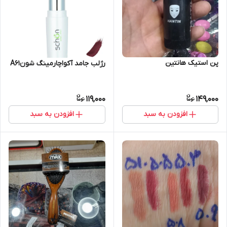
پن استیک هانتین
رژلب جامد آکواچارمینگ شونA61
119,000
149,000
افزودن به سبد
افزودن به سبد