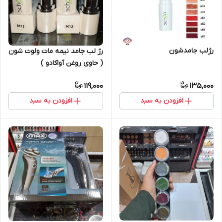
رژلب جامدشون
رژ لب جامد نیمه مات ولوت شون
( حاوی روغن آواکادو )
119,000
135,000
افزودن به سبد
افزودن به سبد