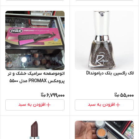
لاک راکسین بلک دیاموندD1
اتوموصفحه سرامیک خشک و تر
پرومکس PROMAX مدل 5500
6,799,000
55,000
افزودن به سبد
افزودن به سبد