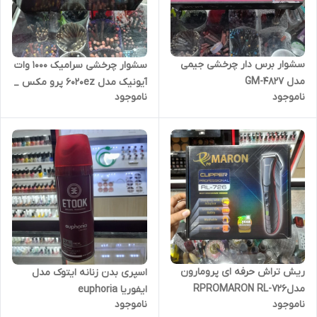
سشوار برس دار چرخشی جیمی
سشوار چرخشی سرامیک 1000 وات
مدل GM-4827
آیونیک مدل 6020ez پرو مکس _
ناموجود
ناموجود
PROMAX
ریش تراش حرفه ای پرومارون
اسپری بدن زنانه ایتوک مدل
مدلRPROMARON RL-726
ایفوریا euphoria
ناموجود
ناموجود