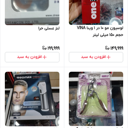
لوسیون مو 10 در 1 وینا VINA
لنز عسلی حرا
حجم 150 میلی لیتر
199,999
149,999
افزودن به سبد
افزودن به سبد