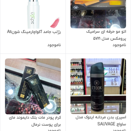
اتو مو حرفه ای سرامیک
رژلب جامد آکواچارمینگ شونA11
پرومکس مدل 5721
ناموجود
ناموجود
اسپری بدن مردانه ایتوک مدل
کرم پودر مات بلک دایموند مای
ساواج SAUVAGE
برای پوست نرمال
ناموجود
ناموجود