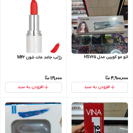
اتو مو کویین مدل HS725
رژلب جامد مات شون M42
119,000
4,900,000
افزودن به سبد
افزودن به سبد