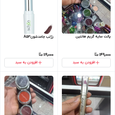
پالت سایه گریم هانتین
رژلب جامدشونA53
119,000
149,000
افزودن به سبد
افزودن به سبد