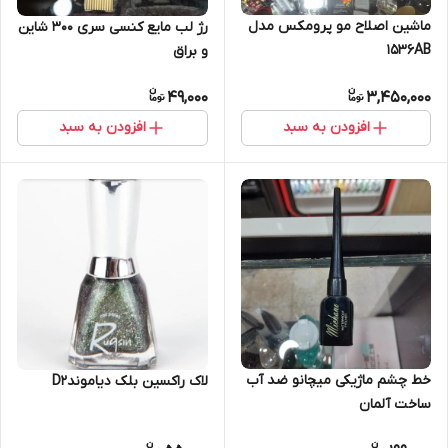
ماشین اصلاح مو پرومکس مدل
رژ لب مایع کنسی سری 300 شاین
1536AB
و براق
49,000
3,450,000
افزودن به سبد
افزودن به سبد
خط چشم ماژیکی میچانو ضد آب
لاک راکسین بلک دیاموندD2
ساخت آلمان