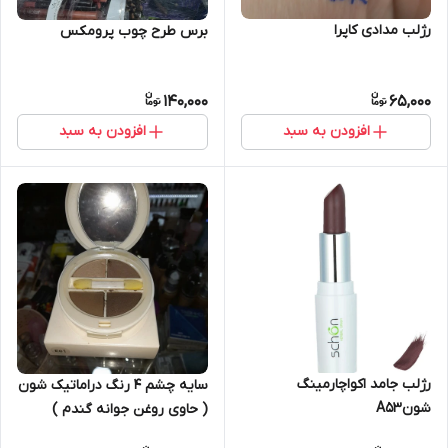
رژلب مدادی کاپرا
برس طرح چوب پرومکس
140,000
65,000
افزودن به سبد
افزودن به سبد
رژلب جامد اکواچارمینگ
سایه چشم 4 رنگ دراماتیک شون
شونA53
( حاوی روغن جوانه گندم )