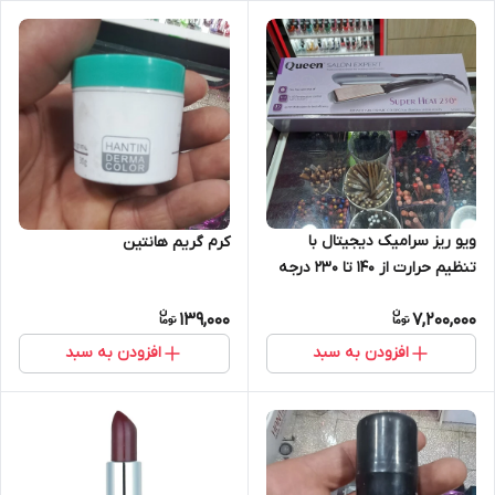
ویو ریز سرامیک دیجیتال با
کرم گریم هانتین
تنظیم حرارت از 140 تا 230 درجه
مدل HS777w کوئین _ Queen
139,000
7,200,000
افزودن به سبد
افزودن به سبد