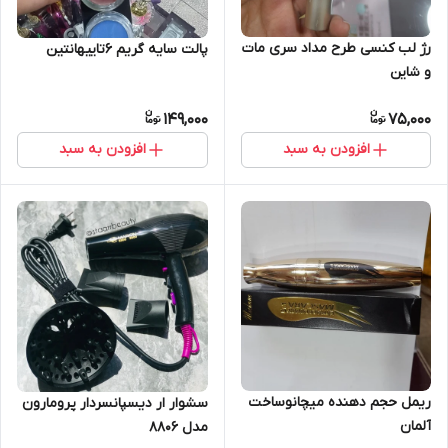
رژ لب کنسی طرح مداد سری مات
پالت سایه گریم 6تاییهانتین
و شاین
149,000
75,000
افزودن به سبد
افزودن به سبد
ریمل حجم دهنده میچانوساخت
سشوار ار دیسپانسردار پرومارون
آلمان
مدل 8806