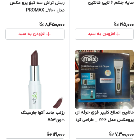
سایه چشم 6 تایی هانتین
ریش تراش سه تیغ پرو مکس
مدل 9900_ PROMAX
8,450,000
195,000
افزودن به سبد
افزودن به سبد
ماشین اصلاح کلیپر فوق حرفه ای
رژلب جامد آکوا چارمینگ
پرومکس مدل 2226 _ طراحی کره
شونA53
119,000
7,300,000