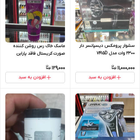
سشوار پرومکس دیسپانسر دار
ماسک خاک رس روشن کننده
2300 وات مدل 7415D
صورت کریستال فاقد پارابن
مناسب انواع پوست - تغذیه
129,000
11,000,000
کننده پوست
افزودن به سبد
افزودن به سبد