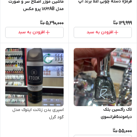
فرمژه دسته چوبی اعلا برند آپ
ماشین موزر اصلاح سر و صورت
مدل 1862AB پرو مکس
PROMAX
5,290,000
129,999
افزودن به سبد
افزودن به سبد
لاک راکسین بلک
اسپری بدن زنانت ایتوک مدل
دیاموند5فرانسوی
گود گرل
55,000