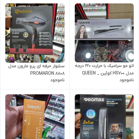
اتو مو سرامیک با حرارت 220 درجه
سشوار حرفه ای پرو مارون مدل
مدل HS700 کوئین _ QUEEN
8808 PROMARON
ناموجود
ناموجود