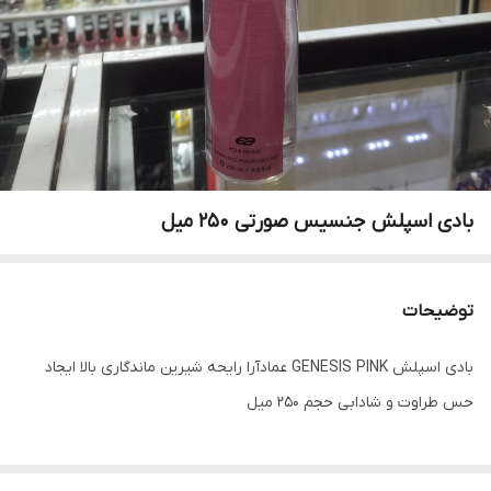
بادی اسپلش جنسیس صورتی 250 میل
توضیحات
بادی اسپلش GENESIS PINK عمادآرا رایحه شیرین ماندگاری بالا ایجاد
حس طراوت و شادابی حجم 250 میل