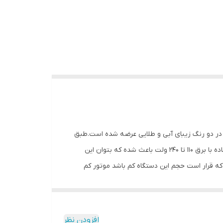
ته‌ی تاشو و موتور 1500 وات DC با فناوری تولید یون است که در دو رنگ زیبای آبی و طلایی عرضه شده است.طبق
انتظاری که از یک سشوار مسافرتی می‌رود دسته‌ی سشوار روی بدنه خم می‌شود و جای کمتری اشغال می‌کند. علاوه بر این قابلیت استفاده با برق 110 تا 240 ولت باعث شده که بتوان این
 که قرار است حجم این دستگاه کم باشد موتور کم
قدرت‌تری نسبت به سشوارهای خانگی یا حرفه‌ای دارد. موتور 1500F همان‌طور که از اسمش نیز پیداست توانی برابر 1500 وات دارد و ناگفته پیداست که از نوع DC است. بنابراین نمی‌توان پرتاب
ون است که با تولید یون‌های منفی الکتریسیته‌ی ساکن
‌کند. این امر باعث می‌شود که موها کمتر وز شوند و حالت بهتری پیدا کنند. روی دسته‌ی سشوار یک دکمه‌ی 4 حالته وجود دارد که برای روشن/خاموش کردن دستگاه و
افزودن نظر