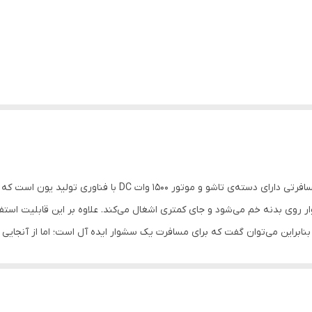
سشوار «پرومکس» (Promax) مدل «1500F» سشواری مسافرتی دارای دس
 بنابراین می‌توان گفت که برای مسافرت یک سشوار ایده آل است؛ اما از آنجایی
ف کوتاه‌مدت گزینه‌ی مناسبی است. از ویژگی‌های خاص این سشوار قابلیت تولید ی
روی مو را خنثی می