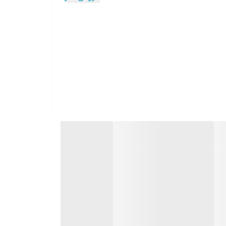
یاز یکی از آن‌ها را انتخاب کرد. باد سرد برای تثبیت
ند. متمرکز کننده‌ی باد نیز از پلاستیک شفاف ساخته
ای موتور 1500 وات DC، فناوری تولید یون، دو حالت ترکیبی سرعت و حرارت، حالت باد سرد بوده و با دسته‌ی تاشو و