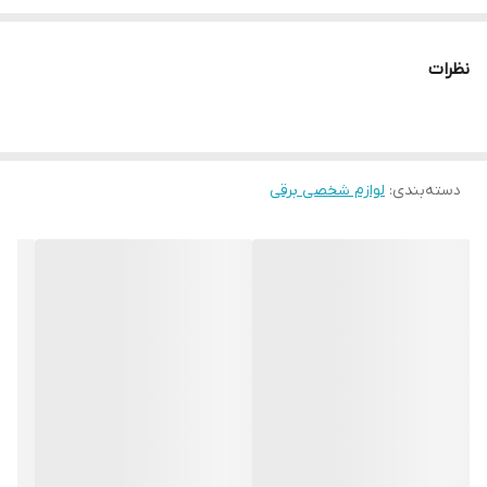
اتو مو های برند Prowave آشنایی دارید ؟! بعضی از اتو مو ها با دارا
بودن مواد کراتینی در سطح خود باعث حفظ شادابی و طراوت مو های
نظرات
شما خواند شد. اتو مو دیجیتال پروویو مدل PW-5107 یکی از این
محصولات می باشد که می تواند علاوه بر حالت دهی فوق العاده به
موهای شما با دارا بودن مواد کراتینی از مو های شما نیز حفاظت نماید.
دسته‌بندی
:
لوازم شخصی برقی
این محصول دارای حداکثر دمای 230 درجه می باشد که برای بسیاری از
فعالیت ها مناسب می باشد. نمایشگر LCD روی این محصول نیز از دیگر
ویژگی های خاص این اتو مو می باشد.