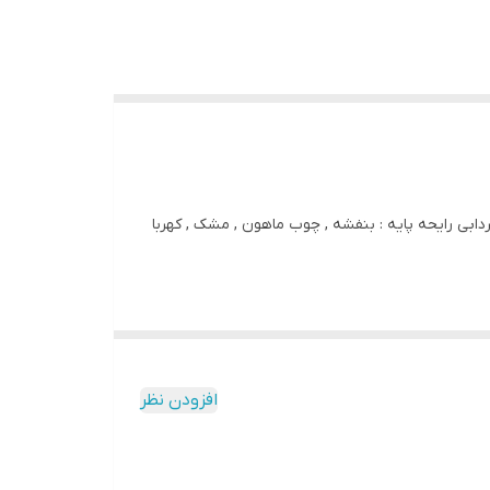
رایحه اولیه : انار رایحه میانی : ارکیده , لاله مردابی رایحه پایه : بنفشه , چوب ماهون , مشک , کهربا
افزودن نظر