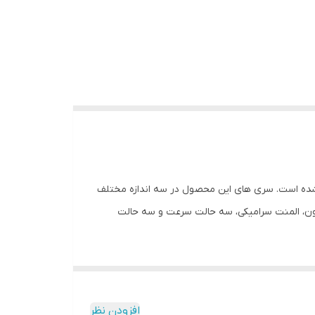
رکت promax می باشد. در طراحی و تولید این سشوار از موتور AC با توان 2400 وات استفاده شده است. سری های این محصول در سه اندازه مختلف
لید یون، المنت سرامیکی، سه حالت سرعت و سه حالت
افزودن نظر