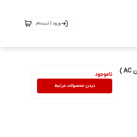
ورود | ثبت‌نام
سشوار پرومکس آیونیک 2400وات حرفه ای( موتور سنگین AC )
ناموجود
دیدن محصولات مرتبط