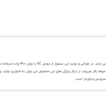
سشوار حرفه ای 7240 محصولی جدید از ش
 براشینگ موها بکار میروند. از دیگر ویژگی های این محصول می توان به فناوری تو