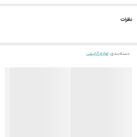
خواب از اهمیت بالایی برخوردار است و شاید مهمترین مرحله در روتینِ
مراقبتِ پوستی پاک کردن صورت از هرگونه آلودگی و آرایشی است که در
نظرات
طول روز بر روی صورتِ شما قرار می‌گیرد. بنابراین، علاوه بر استفاده‌ از
یک محلولِ شستشوی مناسب برای نوع پوستتان، چه بهتر که این مرحله
را با ابزاری انجام دهید که قدرت پاک‌کنندگیِ بالایی دارد و پوستِ شما را
دسته‌بندی
:
لوازم آرایشی
برای مرحله‌ی بعدیِ روتینتان آماده می‌کند.