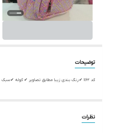
توضیحات
کد 1162 ✔ رنگ بندی زیبا مطابق تصاویر ✔ کوله ✔سبک وزن و جادار ✔ابعاد 32*44 جنس خارجی درجه یک و باکیفیت
نظرات