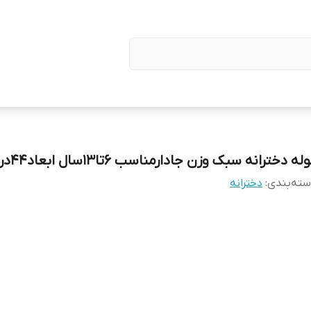
له دخترانه سبک وزن جادارمناسب 6تا13سال ابعاد44در32
ته‌بندی
:
دخترانه