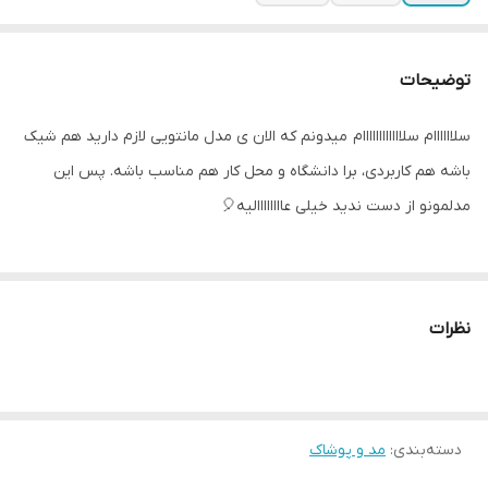
توضیحات
سلاااااام سلاااااااااااام میدونم که الان ی مدل مانتویی لازم دارید هم شیک
باشه هم کاربردی، برا دانشگاه و محل کار هم مناسب باشه. پس این
مدلمونو از دست ندید خیلی عاااااااالیه🎈
🍂پرنسس -1403🍂
نظرات
🧥 مدل آپامه 🧥
پارچه کج راه کیفیت عالی و درجه یک
جلوی کار با دکمه بسته میشود،،
دسته‌بندی
:
مد و پوشاک
سایز 1(38،40)، سایز2(42،44)، سایز3(46،48)