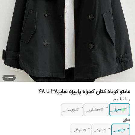
مانتو کوتاه کتان کجراه پاییزه سایز۳۸ تا ۴۸
رنگ فریم
سبز
مشکی
سورمه
سایز
سایز۱
سایز۲
سایز۳