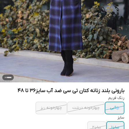
بارونی بلند زنانه کتان تی سی ضد آب سایز۳۶ تا ۴۸
رنگ فریم
آبی
چهارخونه درشت
چهارخونه ریز
سایز
سایز۱
سایز۲