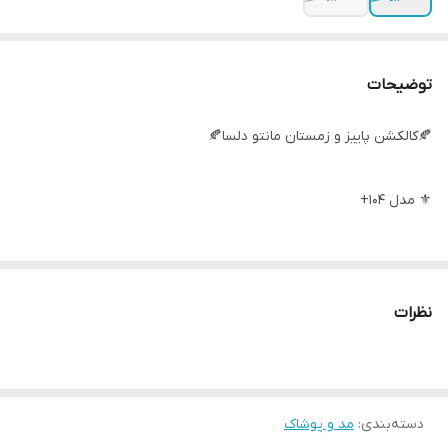
توضیحات
🍂کالکشن پاییز و زمستان مانتو دلسا🍂
⚜ مدل 104+
🔸 مدل بارونی تک ژیله ترکیب با چهارخونه پشمی
نظرات
⚜ پارچه : ‌ کتان تی سی ضدآب + چهارخونه پشمی درجه یک
⚜سایز بندی: ۲ سایز مناسب ۳۶ تا ۴۸
دسته‌بندی
:
مد و پوشاک