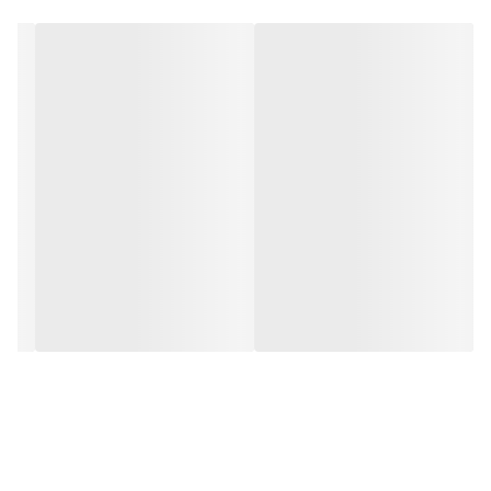
قدکار : ۱۲۰ سانتی متر
🍂 رنگبندی ۳ رنگ حرفه ای 🍂