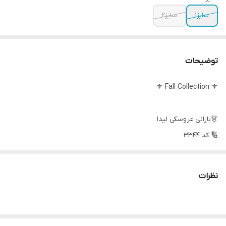
سایز۱
سایز۲
توضیحات
⚜ Fall Collection ⚜
👗بارانی عروسکی لیدا
🔢 کد 3344
🧿 جنس:کتان زارا ‌‌آستر‌دار
نظرات
🔰سایزبندی:دو سایز‌مناسب 36تا 46
سایز یک 36-38-40 دورسینه 100
سایز دو 42-44-46 دورسینه 105