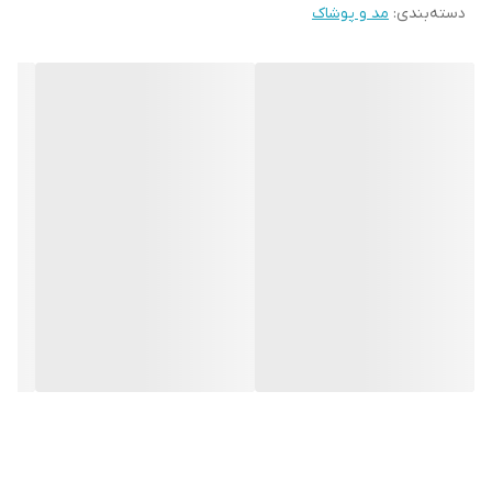
دسته‌بندی
:
مد و پوشاک
⬆️ قد کار 76