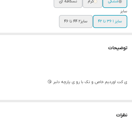
مشکی
کرم
نسکافه ای
سایز
سایز ۱ ۳۶ تا ۴۲
سایز۲ ۴۴ تا ۴۶
توضیحات
ی کت اوردیم خاص و تک با رو ی پارچه دلبر 😘
🧵مدل الینا کد 1418
نظرات
🪢 سایز بندی دو سایز قابل استفاده برای 36 تا 46