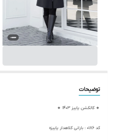
توضیحات
🔸 کالکشن پاییز 1403 🔸
کد 0186 : بارانی کلاهدار پاییزه