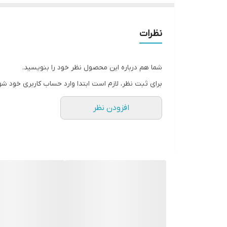
🔺کیفیت دوخت عالی - پارچه بسیار با کیفیت
نظرات
✅ جنس : بولدینگ پرادا درجه یک - ضد آب - بدون چر
✅ قد کار : 90
شما هم درباره این محصول نظر خود را بنویسید.
✅ قد آستین از سرشانه : 60
برای ثبت نظر، لازم است ابتدا وارد حساب کاربری خود شو
✅ آستر کشی شده (آستر پلی استر ضد حساسیت)
افزودن نظر
✅ مچ کش دار
✅ زیپ درجه یک
✅ جیب دارد
✅ رنگ بندی : مشکی
✅ سایزبندی : 44 تا 58
* سایز یک (44-46)
دور سینه 108- دور باسن 122