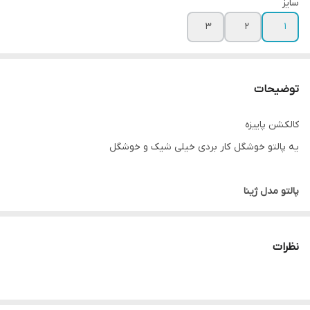
سایز
۳
۲
۱
توضیحات
کالکشن پاییزه
یه پالتو خوشگل کار بردی خیلی شیک و خوشگل
پالتو مدل ژینا
(جنس پشمی جناغی درجه یک)
داخل کار لایی کشی شده
نظرات
داخل کار کاملا آسترکشی شده
📌سایزبندی..