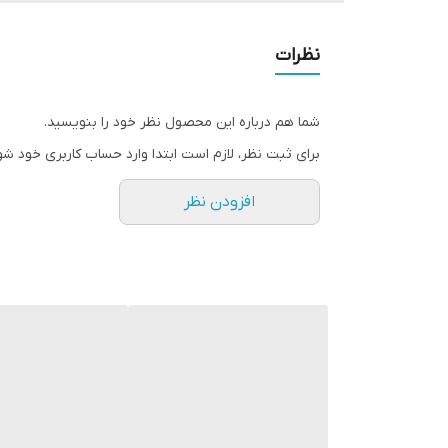
بارانی زنانه
نظرات
جنس:پرادو پشت بلدینگ
شما هم درباره این محصول نظر خود را بنویسید.
برای ثبت نظر، لازم است ابتدا وارد حساب کاربری خود شو
یقه: آمریکایی
افزودن نظر
6دکمه
سایزبندی 1,2,3,4
سایز 1به46/44
سایز2به48
سایز 3به50
سایز 4به52