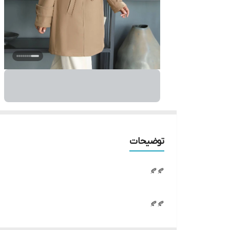
توضیحات
🍂🍂
🍂🍂