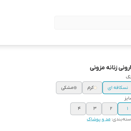
ارونی زنانه مزونی
نگ
نسکافه ای
کرم
مشکی
یز
۴
۳
۲
۱
ته‌بندی
:
مد و پوشاک