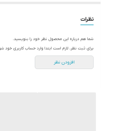
🔺رنگبندی: ژورنال
نظرات
مناسب مجالس خصوصی
شما هم درباره این محصول نظر خود را بنویسید.
برای ثبت نظر، لازم است ابتدا وارد حساب کاربری خود شو
🔺سایزبندی: 1 و 2 و 3
افزودن نظر
🔺سایز 1 مناسب: 36 تا 38
🔺سایز 2 مناسب: 40 تا 42
🔺سایز 1 مناسب: 44 تا 46
🏷دور سینه سایز 1: 94
🏷دور سینه سایز 2: 98
🏷دور سینه سایز 2: 102