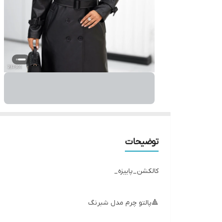
توضیحات
کالکشن_پاییزه_
🔺پالتو چرم مدل شبرنگ
🔺کد:2373