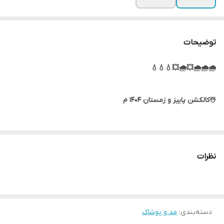
توضیحات
🌧🌧🌧💥🌧💥💧💧💧
☃️کالکشن پاییز و زمستان ۱۴۰۴ م
🧶جنس پارچه: فوتر پشمی دوتون گرم بالا استر ژاپن
نظرات
🥼مدل: ایزابلا
🪡کد:2111
دسته‌بندی
:
مد و پوشاک