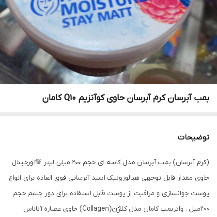
بمب آبرسان کرم آبرسان حاوی کوآنزیم Q10 کامان
توضیحات
(کرم آبرسان) بمب آبرسان مدل کاسه ای حجم 200 میلی لیتر 💯اورجینال
حاوى مقدار قابل توجهى هیالورونیک اسید آبرسانى فوق العاده براى انواع
پوست جوانسازى و مراقبت از پوست قابل استفاده براى دور چشم حجم
۲۰۰میل . واتربمب کامان مدل کلاژن(Collagen) حاوى عصاره آناناس