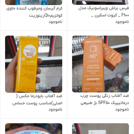
فیس براش ویبراسونیک مدل
کرم آبرسان ومرطوب کننده حاوی
F900 _ کیوت اسکین _
کوانزیمQ10رینوزیت
ناموجود
ناموجود
CUTESKIN
ضد آفتاب رنگی پوست چرب
ضد آفتاب بایودرما مکس (
درماتیپیک SPF50 بژ طبیعی
اصلی)مناسب پوست حساس
ناموجود
ناموجود
رنگی SPF100