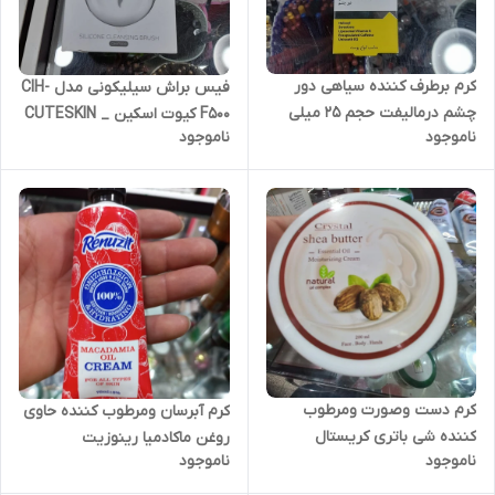
کرم برطرف کننده سیاهی دور
فیس براش سیلیکونی مدل CIH-
چشم درمالیفت حجم 25 میلی
F500 کیوت اسکین _ CUTESKIN
ناموجود
ناموجود
لیتر
کرم دست وصورت ومرطوب
کرم آبرسان ومرطوب کننده حاوی
کننده شی باتری کریستال
روغن ماکادمیا رینوزیت
ناموجود
ناموجود