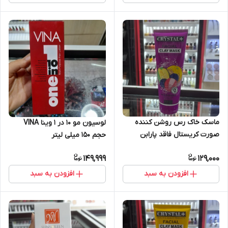
ماسک خاک رس روشن کننده
لوسیون مو 10 در 1 وینا VINA
صورت کریستال فاقد پارابن
حجم 150 میلی لیتر
مناسب انواع پوست - تغذیه
149,999
129,000
کننده پوست
افزودن به سبد
افزودن به سبد