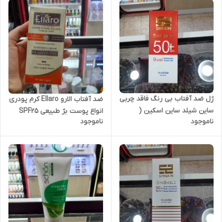
ژل ضد آفتاب بی رنگ فاقد چربی
ضد آفتاب الارو Ellaro کرم پودری
ساین شیلد ساین اسکین (
انواع پوست بژ طبیعی SPF25
ناموجود
ناموجود
ساینسکین )