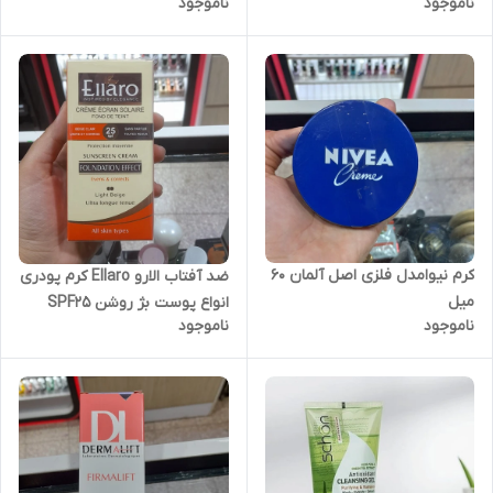
ناموجود
ناموجود
باردار و کودکان
کرم نیوامدل فلزی اصل آلمان 60
ضد آفتاب الارو Ellaro کرم پودری
میل
انواع پوست بژ روشن SPF25
ناموجود
ناموجود