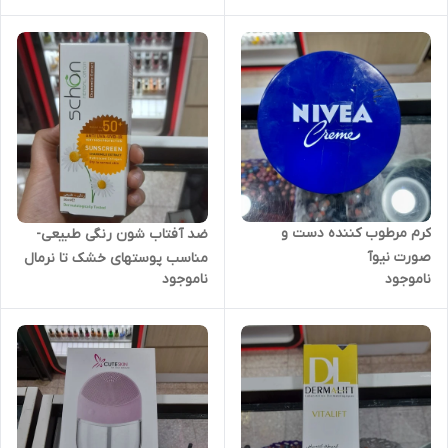
Q10 و ویتامین E )
کرم مرطوب کننده دست و
ضد آفتاب شون رنگی طبیعی-
صورت نیوآ
مناسب پوستهای خشک تا نرمال
ناموجود
ناموجود
SPF50