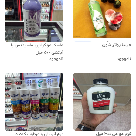
میسلارواتر شون
ماسک مو کراتین ماسینکس با
آبکشی 500 میل
ناموجود
ناموجود
کرم مو من 300 میل
کرم آبرسان و مرطوب کننده