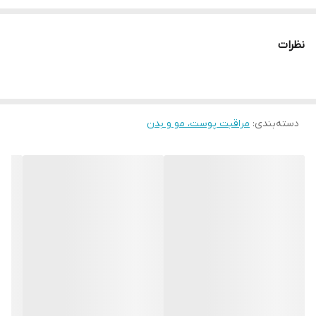
می‌دهد. این ضد افتاب برای انواع پوست ها مخصوصا پوست های
مستعد لک مناسب است؛ همچنین کاملا فاقد چربی است و باعث ایجاد
نظرات
جوش نمی‌شود. بافت کرم ضد آفتاب ضد لک درماتیپیک، کاملا سبک و Oil
free است و هیچ گونه آثار چربی و سفیدی روی پوست به جا نمی‌گذارد.
دسته‌بندی
:
مراقبت پوست، مو و بدن